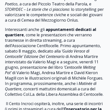
Poetico
, a cura del Piccolo Teatro della Parola, e
STORYDEC – Le storie che ci piacciono
: lo storytelling per
valorizzare le competenze civiche e sociali dei giovani
a cura di Cemea del Mezzogiorno Onlus.
Interessanti anche gli
appuntamenti dedicati al
quartiere
, come le presentazioni che verranno
trasmesse in diretta streaming, a cura
dell’Associazione CentRocelle. Primo appuntamento,
sabato 8 maggio, dedicato alla
‘Guida Verace di
Centocelle’ Edizione Del Centenario
di Andrea Martire
intervistato da Valerio Magi e a seguire, venerdì 11
giugno, presentazione del libro
‘Centocelle Melting
Pot’
di Valerio Magi, Andrea Martire e David Kieron
Magill con le illustrazioni originali di Michèle Forgues.
In programma, prossimamente, anche i
Matinée di
Quartiere
, concerti mattutini domenicali a cura del
Collettivo Col.La. della Libera Assemblea di Centocelle.
Il Cento Incroci ospiterà, inoltre, una serie di incontri
(i primi in streaming) a cura dell’
Osservatorio per la