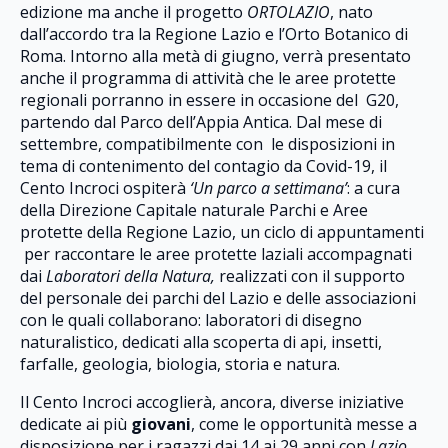
edizione ma anche il progetto
ORTOLAZIO
, nato
dall’accordo tra la Regione Lazio e l’Orto Botanico di
Roma. Intorno alla metà di giugno, verrà presentato
anche il programma di attività che le aree protette
regionali porranno in essere in occasione del G20,
partendo dal Parco dell’Appia Antica. Dal mese di
settembre, compatibilmente con le disposizioni in
tema di contenimento del contagio da Covid-19, il
Cento Incroci ospiterà
‘Un parco a settimana’
: a cura
della Direzione Capitale naturale Parchi e Aree
protette della Regione Lazio, un ciclo di appuntamenti
per raccontare le aree protette laziali accompagnati
dai
Laboratori della Natura,
realizzati con il supporto
del personale dei parchi del Lazio e delle associazioni
con le quali collaborano: laboratori di disegno
naturalistico, dedicati alla scoperta di api, insetti,
farfalle, geologia, biologia, storia e natura.
Il Cento Incroci accoglierà, ancora, diverse iniziative
dedicate ai più
giovani
, come le opportunità messe a
disposizione per i ragazzi dai 14 ai 29 anni con
Lazio