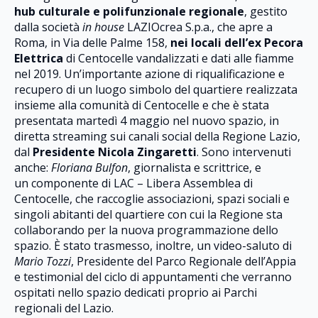
hub culturale e polifunzionale regionale
, gestito
dalla società
in house
LAZIOcrea S.p.a., che apre a
Roma, in Via delle Palme 158,
nei locali dell’ex Pecora
Elettrica
di Centocelle vandalizzati e dati alle fiamme
nel 2019. Un’importante azione di riqualificazione e
recupero di un luogo simbolo del quartiere realizzata
insieme alla comunità di Centocelle e che è stata
presentata martedì 4 maggio nel nuovo spazio, in
diretta streaming sui canali social della Regione Lazio,
dal
Presidente Nicola Zingaretti
. Sono intervenuti
anche:
Floriana Bulfon
, giornalista e scrittrice, e
un componente di LAC – Libera Assemblea di
Centocelle, che raccoglie associazioni, spazi sociali e
singoli abitanti del quartiere con cui la Regione sta
collaborando per la nuova programmazione dello
spazio. È stato trasmesso, inoltre, un video-saluto di
Mario Tozzi
, Presidente del Parco Regionale dell’Appia
e testimonial del ciclo di appuntamenti che verranno
ospitati nello spazio dedicati proprio ai Parchi
regionali del Lazio.