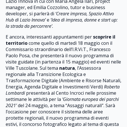
Lazio Innova in cui con Maria Angela Ilari, project
manager, ed Emilia Cozzolino, tutor e business
developer, si parlerà di
‘Creare impresa, Spazio Attivo
Hub di Lazio Innova’
e
‘Idea di impresa, donne e start up:
la strada da percorrere’.
E ancora, interessanti appuntamenti per
scoprire il
territorio
come quello di martedì 18 maggio con il
Commissario straordinario dell’I.R.Vi.T., Francesco
Paolo Posa, che presenterà il nuovo programma di
visite guidate (in partenza il 15 maggio) ed eventi nelle
Ville Tuscolane. Sul tema
natura
, l’Assessora
regionale alla Transizione Ecologica e
Trasformazione Digitale (Ambiente e Risorse Naturali,
Energia, Agenda Digitale e Investimenti Verdi)
Roberta
Lombardi
presenterà al Cento Incroci nelle prossime
settimane le attività per la
‘Giornata europea dei parchi
2021’
del 24 maggio, a tema “Assaggi naturali”. Sarà
l’occasione per conoscere il sistema delle aree
protette regionali, il nuovo programma di eventi
estivi, il concorso fotografico legato al tema di questa