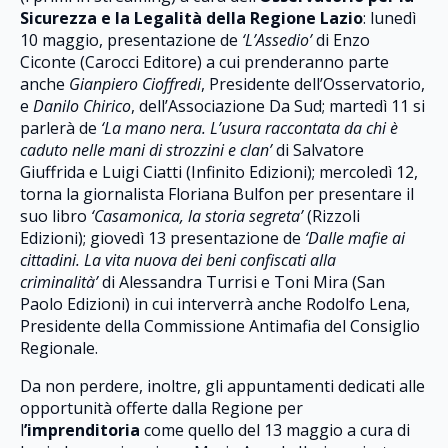
Sicurezza e la Legalità della Regione Lazio
: lunedì
10 maggio, presentazione de
‘L’Assedio’
di Enzo
Ciconte (Carocci Editore) a cui prenderanno parte
anche
Gianpiero Cioffredi
, Presidente dell’Osservatorio,
e
Danilo Chirico
, dell’Associazione Da Sud; martedì 11 si
parlerà de
‘La mano nera. L’usura raccontata da chi è
caduto nelle mani di strozzini e clan’
di Salvatore
Giuffrida e Luigi Ciatti (Infinito Edizioni); mercoledì 12,
torna la giornalista Floriana Bulfon per presentare il
suo libro
‘Casamonica, la storia segreta’
(Rizzoli
Edizioni); giovedì 13 presentazione de
‘Dalle mafie ai
cittadini. La vita nuova dei beni confiscati alla
criminalità’
di Alessandra Turrisi e Toni Mira (San
Paolo Edizioni) in cui interverrà anche Rodolfo Lena,
Presidente della Commissione Antimafia del Consiglio
Regionale.
Da non perdere, inoltre, gli appuntamenti dedicati alle
opportunità offerte dalla Regione per
l
’imprenditoria
come quello del 13 maggio a cura di