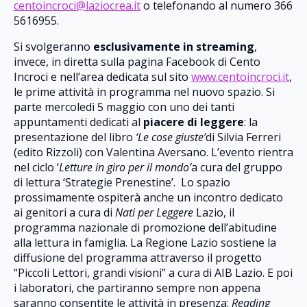
centoincroci@laziocrea.it
o telefonando al numero 366
5616955.
Si svolgeranno
esclusivamente in
streaming
,
invece, in diretta sulla pagina Facebook di Cento
Incroci e nell’area dedicata sul sito
www.centoincroci.it
,
le prime attività in programma nel nuovo spazio. Si
parte mercoledì 5 maggio con uno dei tanti
appuntamenti dedicati al
piacere di leggere
: la
presentazione del libro
‘Le cose giuste’
di Silvia Ferreri
(edito Rizzoli) con Valentina Aversano. L’evento rientra
nel ciclo ‘
Letture in giro per il mondo’
a cura del gruppo
di lettura ‘Strategie Prenestine’. Lo spazio
prossimamente ospiterà anche un incontro dedicato
ai genitori a cura di
Nati per Leggere
Lazio, il
programma nazionale di promozione dell’abitudine
alla lettura in famiglia. La Regione Lazio sostiene la
diffusione del programma attraverso il progetto
“Piccoli Lettori, grandi visioni” a cura di AIB Lazio. E poi
i laboratori, che partiranno sempre non appena
saranno consentite le attività in presenza:
Reading