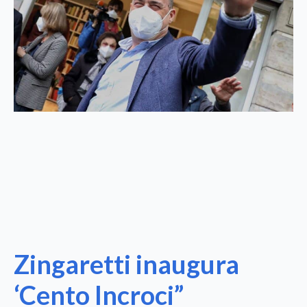
Zingaretti inaugura
‘Cento Incroci”