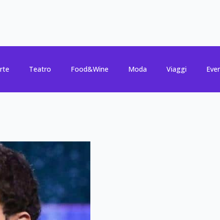
rte
Teatro
Food&Wine
Moda
Viaggi
Even