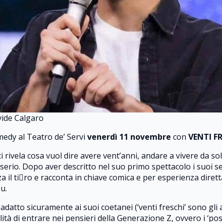
ide Calgaro
dy al Teatro de’ Servi
venerdì 11 novembre
con
VENTI F
i rivela cosa vuol dire avere vent’anni, andare a vivere da sol
rio. Dopo aver descritto nel suo primo spettacolo i suoi sedic
 il ti􏰁ro e racconta in chiave comica e per esperienza dirett
u.
, adatto sicuramente ai suoi coetanei (‘venti freschi’ sono gl
ità di entrare nei pensieri della Generazione Z, ovvero i ‘pos