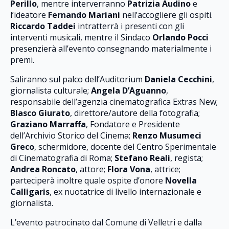
Perillo
, mentre interverranno
Patrizia Audino
e
l’ideatore
Fernando Mariani
nell’accogliere gli ospiti.
Riccardo Taddei
intratterrà i presenti con gli
interventi musicali, mentre il Sindaco
Orlando Pocci
presenzierà all’evento consegnando materialmente i
premi.
Saliranno sul palco dell’Auditorium
Daniela Cecchini
,
giornalista culturale;
Angela D’Aguanno
,
responsabile dell’agenzia cinematografica Extras New;
Blasco Giurato
, direttore/autore della fotografia;
Graziano Marraffa
, Fondatore e Presidente
dell’Archivio Storico del Cinema;
Renzo Musumeci
Greco
, schermidore, docente del Centro Sperimentale
di Cinematografia di Roma;
Stefano Reali
, regista;
Andrea Roncato
, attore;
Flora Vona
, attrice;
parteciperà inoltre quale ospite d’onore
Novella
Calligaris
, ex nuotatrice di livello internazionale e
giornalista.
L’evento patrocinato dal Comune di Velletri e dalla