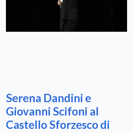
Serena Dandini e
Giovanni Scifoni al
Castello Sforzesco di