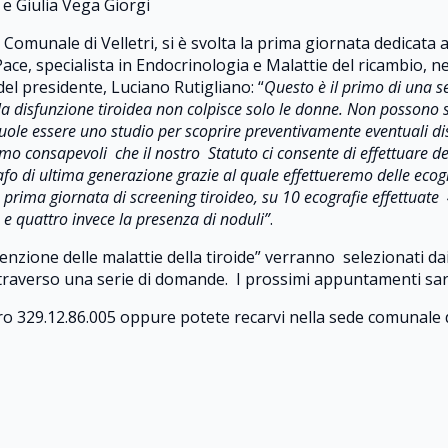
 e Giulia Vega Giorgi
s Comunale di Velletri, si è svolta la prima giornata dedicat
Pace, specialista in Endocrinologia e Malattie del ricambio, 
 del presidente, Luciano Rutigliano: “
Questo è il primo di una ser
è la disfunzione tiroidea non colpisce solo le donne. Non possono 
 vuole essere uno studio per scoprire preventivamente eventuali dis
amo consapevoli che il nostro Statuto ci consente di effettuare de
 di ultima generazione grazie al quale effettueremo delle ecogra
 prima giornata di screening tiroideo, su 10 ecografie effettuate
 e quattro invece la presenza di noduli”
.
zione delle malattie della tiroide” verranno selezionati dai 
ttraverso una serie di domande. I prossimi appuntamenti sar
o 329.12.86.005 oppure potete recarvi nella sede comunale de