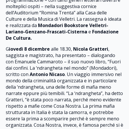
molteplici ospiti – nella suggestiva cornice
dell’Auditorium “Romina Trenta” alla Casa delle
Culture e della Musica di Velletri. La rassegna è ideata
e realizzata da
Mondadori Bookstore Velletri-
Lariano-Genzano-Frascati-Cisterna
e
Fondazione
De Cultura.
G
iovedì 8 dicembre
alle 18.30,
Nicola Gratteri
,
saggista e magistrato, ha presentato – dialogando
con Emanuele Cammaroto – il suo nuovo libro, “Fuori
dai confini. La ‘ndrangheta nel mondo” (Mondadori),
scritto con
Antonio Nicaso
. Un viaggio immersivo nel
mondo della criminalità organizzata e in particolare
della ‘ndrangheta, una delle forme di mafia meno
narrate eppure più temibili. “La ‘ndrangheta”, ha detto
Gratteri, “è stata poco narrata, perché meno evidente
rispetto a mafie come Cosa Nostra. La prima mafia
strutturata in Italia è stata la camorra, e potrebbe
essere la prima a scomparire perché è sempre meno
organizzata. Cosa Nostra, invece, è famosa perché si è