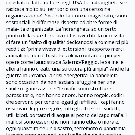
insediata e fatta notare negli USA. La ‘ndrangheta si è
radicata molto sul territorio con una certosina
organizzazione”. Secondo l’autore e magistrato, sono
sostanziali le differenze rispetto ad altre forme di
malavita organizzata. La ‘ndrangheta ad un certo
punto della sua storia avrebbe avvertito la necessità
di fare un “salto di qualità” dedicandosi a commerci più
redditizi: “prima viveva di estorsioni, trasporto merci,
animali ma non è bastato: voleva contare di più per
opere come l’autostrada Salerno/Reggio, le saline, e
allora hanno creato una struttura più ampia”. Anche la
guerra in Ucraina, la crisi energetica, la pandemia
sono occasioni da non lasciarsi sfuggire per una
simile organizzazione: “le mafie sono strutture
parassitarie, non hanno onore, hanno regole, codici
che servono per tenere legati gli affiliati. I capi fanno
osservare leggi e regole, tutti gli altri sono sudditi,
utili idioti, portatori di acqua al pozzo del capo mafia. I
mafiosi sono esseri che non hanno etica o morale,
ogni qualvolta c’è un disastro, terremoto o pandemia,
le mafie sono presenti, ogni volta che c’è da gestire