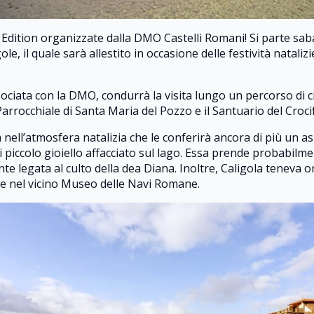
 Edition organizzate dalla DMO Castelli Romani! Si parte sab
le, il quale sarà allestito in occasione delle festività natalizi
ociata con la DMO, condurrà la visita lungo un percorso di cir
Parrocchiale di Santa Maria del Pozzo e il Santuario del Crocif
nell’atmosfera natalizia che le conferirà ancora di più un as
i piccolo gioiello affacciato sul lago. Essa prende probabilm
nte legata al culto della dea Diana. Inoltre, Caligola teneva
te nel vicino Museo delle Navi Romane.