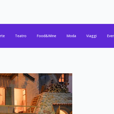
rte
Teatro
Food&Wine
Moda
Viaggi
Even