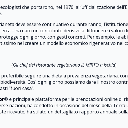
 ecologisti che portarono, nel 1970, all’ufficializzazione de
.
ianeta deve essere continuativo durante l’anno, l’istituzion
Terra – ha dato un contributo decisivo a diffondere i valori d
otegge ogni giorno, con gesti concreti. Per esempio, le abitu
rtissimo nel creare un modello economico rigenerativo nei co
(
Gli chef del ristorante vegetariano IL MIRTO a
Ischia
)
preferibile seguire una dieta a prevalenza vegetariana, con
la biodiversità. Così ogni giorno possiamo dare il nostro con
sti “fuori casa”.
sor®
e principale piattaforma per le prenotazioni online di ri
verse nazioni, ha condotto in occasione del mese della Terra u
oste ricevute, ha stilato un dettagliato rapporto annuale sull