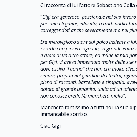
Ci racconta di lui l’attore Sebastiano Colla
“
Gigi era generoso, passionale nel suo lavoro
persona elegante, educata, a tratti addirittu
correggendoti anche severamente ma nel giu
Era meraviglioso stare sul palco insieme a lui
ricordo con piacere ognuna, la grande emozion
il ruolo di un altro attore, ed infine la mia
per Gigi, vi aveva impegnato molte delle sue ri
dove usciva “l’uomo” che non era molto diverso 
cenare, proprio nel giardino del teatro, ognu
piena di racconti, barzellette e simpatia, av
dotato di grande umanità, unita ad un talento 
non conosce eredi. Mi mancherà molto
“.
Mancherà tantissimo a tutti noi, la sua dip
immancabile sorriso.
Ciao Gigi.