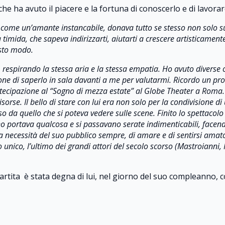
 che ha avuto il piacere e la fortuna di conoscerlo e di lavorar
 come un’amante instancabile, donava tutto se stesso non solo s
ra timida, che sapeva indirizzarti, aiutarti a crescere artistica
sto modo.
, respirando la stessa aria e la stessa empatia. Ho avuto diverse 
e di saperlo in sala davanti a me per valutarmi. Ricordo un prov
 partecipazione al “Sogno di mezza estate” al Globe Theater a Rom
sorse. Il bello di stare con lui era non solo per la condivisione d
da quello che si poteva vedere sulle scene. Finito lo spettacolo a
no portava qualcosa e si passavano serate indimenticabili, facend
eva necessità del suo pubblico sempre, di amare e di sentirsi ama
unico, l’ultimo dei grandi attori del secolo scorso (Mastroianni,
artita è stata degna di lui, nel giorno del suo compleanno, c