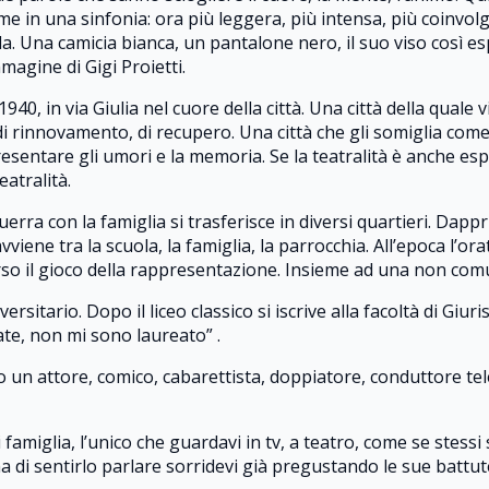
come in una sinfonia: ora più leggera, più intensa, più coinvolg
a. Una camicia bianca, un pantalone nero, il suo viso così es
mmagine di Gigi Proietti.
40, in via Giulia nel cuore della città. Una città della quale v
i rinnovamento, di recupero. Una città che gli somiglia come
esentare gli umori e la memoria. Se la teatralità è anche espr
eatralità.
rra con la famiglia si trasferisce in diversi quartieri. Dappri
viene tra la scuola, la famiglia, la parrocchia. All’epoca l’o
verso il gioco della rappresentazione. Insieme ad una non co
rsitario. Dopo il liceo classico si iscrive alla facoltà di Giu
ate, non mi sono laureato” .
o un attore, comico, cabarettista, doppiatore, conduttore tele
 di famiglia, l’unico che guardavi in tv, a teatro, come se ste
a di sentirlo parlare sorridevi già pregustando le sue battut