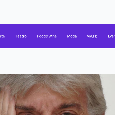
rte
Teatro
Food&Wine
Moda
Viaggi
Even