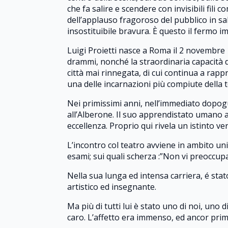
che fa salire e scendere con invisibili fili 
dell’applauso fragoroso del pubblico in sal
insostituibile bravura. È questo il fermo i
Luigi Proietti nasce a Roma il 2 novembre 19
drammi, nonché la straordinaria capacità d
città mai rinnegata, di cui continua a rappr
una delle incarnazioni più compiute della t
Nei primissimi anni, nell’immediato dopogue
all’Alberone. Il suo apprendistato umano av
eccellenza. Proprio qui rivela un istinto 
L’incontro col teatro avviene in ambito unive
esami; sui quali scherza :”Non vi preoccup
Nella sua lunga ed intensa carriera, é stat
artistico ed insegnante.
Ma più di tutti lui è stato uno di noi, uno
caro. L’affetto era immenso, ed ancor prim