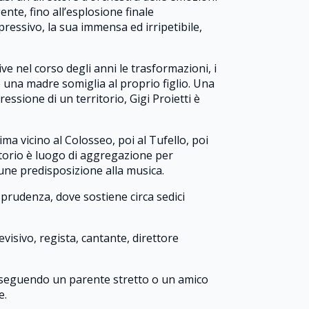
ente, fino all’esplosione finale
pressivo, la sua immensa ed irripetibile,
ive nel corso degli anni le trasformazioni, i
 una madre somiglia al proprio figlio. Una
essione di un territorio, Gigi Proietti è
ma vicino al Colosseo, poi al Tufello, poi
ratorio è luogo di aggregazione per
mune predisposizione alla musica.
risprudenza, dove sostiene circa sedici
visivo, regista, cantante, direttore
ssi seguendo un parente stretto o un amico
e.