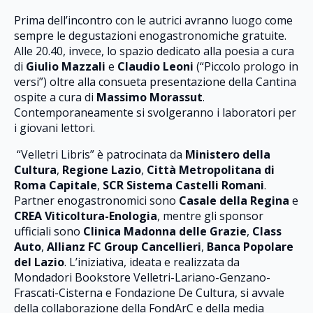
Prima dell’incontro con le autrici avranno luogo come
sempre le degustazioni enogastronomiche gratuite.
Alle 20.40, invece, lo spazio dedicato alla poesia a cura
di
Giulio Mazzali
e
Claudio Leoni
(“Piccolo prologo in
versi”) oltre alla consueta presentazione della Cantina
ospite a cura di
Massimo Morassut
.
Contemporaneamente si svolgeranno i laboratori per
i giovani lettori.
“Velletri Libris” è patrocinata da
Ministero della
Cultura
,
Regione Lazio
,
Città Metropolitana di
Roma Capitale
,
SCR Sistema Castelli Romani
.
Partner enogastronomici sono
Casale della Regina
e
CREA Viticoltura-Enologia
, mentre gli sponsor
ufficiali sono
Clinica Madonna delle Grazie
,
Class
Auto
,
Allianz FC Group Cancellieri
,
Banca Popolare
del Lazio
. L’iniziativa, ideata e realizzata da
Mondadori Bookstore Velletri-Lariano-Genzano-
Frascati-Cisterna e Fondazione De Cultura, si avvale
della collaborazione della FondArC e della media