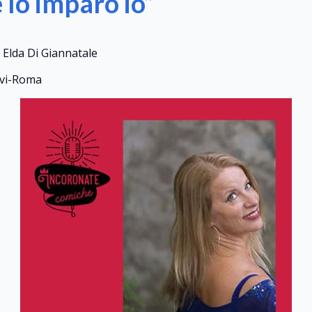
 lo imparo io”
 e Elda Di Giannatale
rvi-Roma