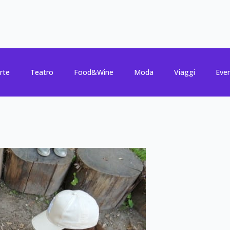
rte
Teatro
Food&Wine
Moda
Viaggi
Even