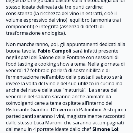
degustazione guidata basate sulla metodologia da lui
stesso ideata delineata da tre punti cardine:
consistenza (la ricchezza del vino in estratti, cioè il
volume espressivo del vino), equilibro (armonia tra i
componenti) e integrità (assenza di difetti di
trasformazione enologica).
Non mancheranno, poi, gli appuntamenti dedicati alla
buona tavola
.
Fabio Campoli
sarà infatti presente
negli spazi del Salone delle Fontane con sessioni di
food tasting e cooking show a tema. Nella giornata di
venerdì 17 febbraio parlerà di sostenibilità e di
fermentazione nell’ambito della pasta; il sabato sarà
invece la volta del vino e del suo utilizzo in cucina ma
anche del riso e della sua “maturità”. Le serate del
venerdì e del sabato saranno anche animate da
coinvolgenti cene a tema ospitate all’interno del
Ristorante Giardino D’Inverno di Palombini. A stupire i
partecipanti saranno i vini, magistralmente raccontati
dallo stesso Luca Maroni, che saranno accompagnati
dal menu in 4 portate ideate dallo chef
Simone Loi
: