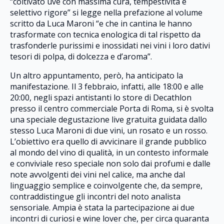
“coltivato uve con massima cura, tempestività e
selettivo rigore” si legge nella prefazione al volume
scritto da Luca Maroni “e che in cantina le hanno
trasformate con tecnica enologica di tal rispetto da
trasfonderle purissimi e inossidati nei vini i loro dativi
tesori di polpa, di dolcezza e d’aroma”.
Un altro appuntamento, però, ha anticipato la
manifestazione. Il 3 febbraio, infatti, alle 18:00 e alle
20:00, negli spazi antistanti lo store di Decathlon
presso il centro commerciale Porta di Roma, si è svolta
una speciale degustazione live gratuita guidata dallo
stesso Luca Maroni di due vini, un rosato e un rosso.
L’obiettivo era quello di avvicinare il grande pubblico
al mondo del vino di qualità, in un contesto informale
e conviviale reso speciale non solo dai profumi e dalle
note avvolgenti dei vini nel calice, ma anche dal
linguaggio semplice e coinvolgente che, da sempre,
contraddistingue gli incontri del noto analista
sensoriale. Ampia è stata la partecipazione ai due
incontri di curiosi e wine lover che, per circa quaranta